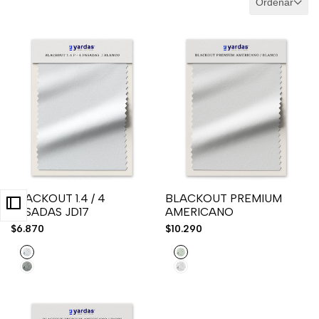
Ordenar
BLACKOUT 1.4 / 4
BLACKOUT PREMIUM
PASADAS JD17
AMERICANO
Precio
$6.870
Precio
$10.290
de
de
venta
venta
White
Ivory
Beige
Blanco