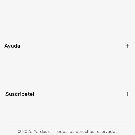
Nosotros
Asesoría
Contacto
Ayuda
Despacho
Términos y Condiciones
¿Quieres ser Distribuidor?
¡Suscríbete!
¡Regístrate para recibir información privilegiada sobre nuevos
productos, ventas, contenido exclusivo, eventos y mucho más!
© 2026
Yardas.cl
. Todos los derechos reservados