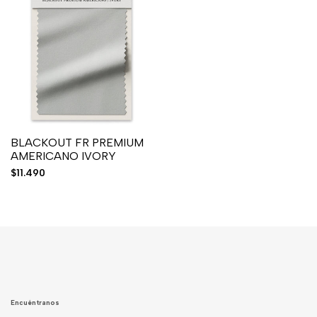
BLACKOUT FR PREMIUM
AMERICANO IVORY
Precio
$11.490
de
venta
Encuéntranos