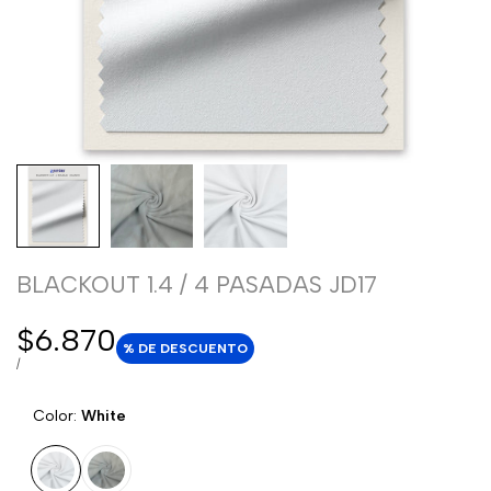
BLACKOUT 1.4 / 4 PASADAS JD17
Precio
$6.870
% DE DESCUENTO
de
PRECIO
POR
/
POR
venta
UNIDAD
Color:
White