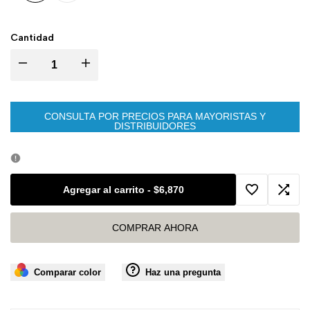
Variante
White
Variante
Beige
agotada
agotada
Cantidad
Disminuir
Aumentar
cantidad
cantidad
CONSULTA POR PRECIOS PARA MAYORISTAS Y
DISTRIBUIDORES
para
para
BLACKOUT
BLACKOUT
Agregar al carrito
-
$6,870
1.4
1.4
Agregar
Agreg
/
/
COMPRAR AHORA
a
a
4
4
la
comp
Comparar color
Haz una pregunta
PASADAS
PASADAS
lista