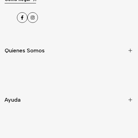
Facebook
Instagram
Quienes Somos
Nosotros
Asesoría
Contacto
Ayuda
Despacho
Términos y Condiciones