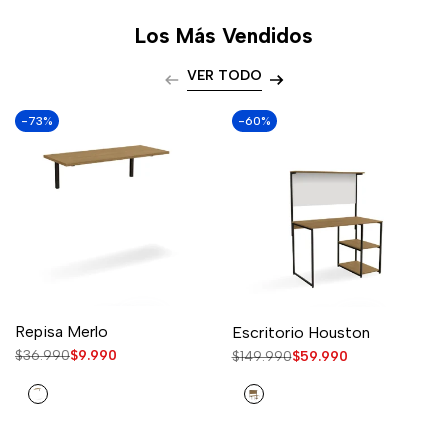
Los Más Vendidos
VER TODO
-
73
%
-
60
%
Repisa Merlo
Escritorio Houston
Precio
$36.990
Precio
$9.990
Precio
$149.990
Precio
$59.990
regular
de
regular
de
venta
venta
Nogal
Nogal