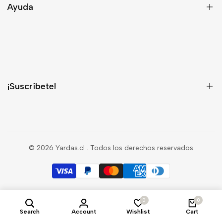
Ayuda
Despacho
Términos y Condiciones
¿Quieres ser Distribuidor?
¡Suscríbete!
¡Regístrate para recibir información privilegiada sobre nuevos
productos, ventas, contenido exclusivo, eventos y mucho más!
© 2026
Yardas.cl
. Todos los derechos reservados
Suscríbete
0
0
Search
Account
Wishlist
Cart