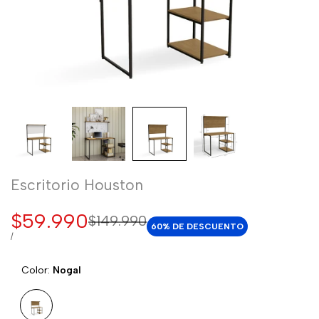
Escritorio Houston
Precio
$59.990
Precio
$149.990
60
% DE DESCUENTO
regular
de
PRECIO
POR
/
POR
venta
UNIDAD
Color:
Nogal