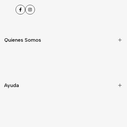
Facebook
Instagram
Quienes Somos
Nosotros
Asesoría
Contacto
Ayuda
Despacho
Términos y Condiciones
¿Quieres ser Distribuidor?