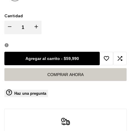
Variante
Nogal
agotada
Cantidad
Disminuir
Aumentar
cantidad
cantidad
para
para
Agregar al carrito
-
$59,990
Agregar
Agreg
Escritorio
Escritorio
COMPRAR AHORA
a
a
Houston
Houston
la
comp
Haz una pregunta
lista
de