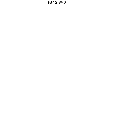
Precio
$342.990
de
venta