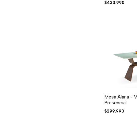
Precio
$433.990
de
venta
Mesa Alana - 
AGREGAR AL CARRIT
AGREGAR A LA LIST
AGREGAR 
Presencial
Precio
$299.990
de
venta