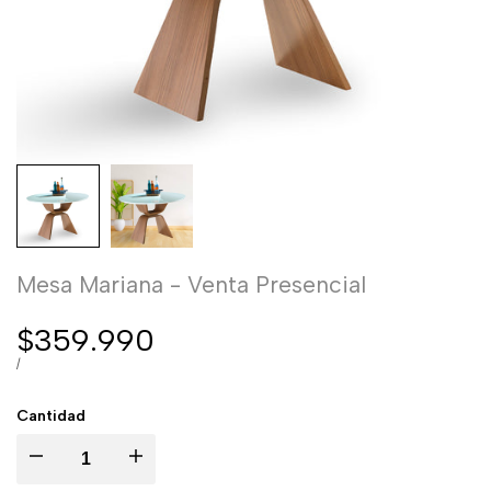
Mesa Mariana - Venta Presencial
Precio
$359.990
de
PRECIO
POR
/
POR
venta
UNIDAD
Cantidad
Disminuir
Aumentar