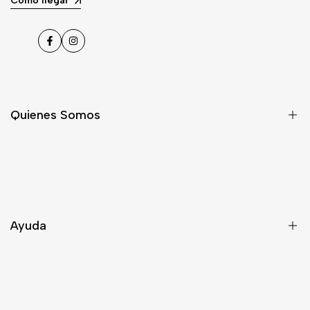
Cómo llegar
Facebook
Instagram
Quienes Somos
Nosotros
Asesoría
Contacto
Ayuda
Despacho
Términos y Condiciones