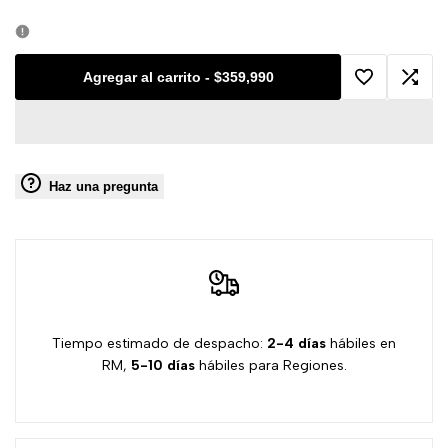
cantidad
cantidad
para
para
Agregar al carrito
-
$359,990
Agregar
Agreg
Mesa
Mesa
a
a
Mariana
Mariana
Haz una pregunta
la
comp
-
-
lista
Venta
Venta
de
Presencial
Presencial
deseos
Tiempo estimado de despacho:
2-4 días
hábiles en
RM,
5-10 días
hábiles para Regiones.