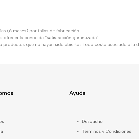
as (6 meses) por fallas de fabricación.
ofrecer la conocida “satisfacción garantizada”.
ara productos que no hayan sido abiertos.Todo costo asociado a la de
Somos
Ayuda
os
Despacho
ía
Términos y Condiciones