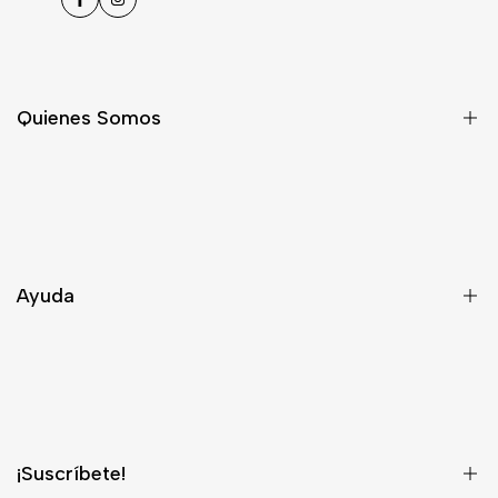
Facebook
Instagram
Quienes Somos
Nosotros
Asesoría
Contacto
Ayuda
Despacho
Términos y Condiciones
¿Quieres ser Distribuidor?
¡Suscríbete!