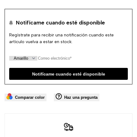
la
comp
Notifícame cuando esté disponible
lista
Regístrate para recibir una notificación cuando este
de
artículo vuelva a estar en stock.
deseos
Notifícame cuando esté disponible
Comparar color
Haz una pregunta