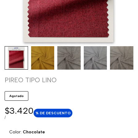
PIREO TIPO LINO
Agotado
Precio
$3.420
% DE DESCUENTO
de
PRECIO
POR
/
POR
venta
UNIDAD
Color:
Chocolate