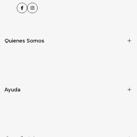
Facebook
Instagram
Quienes Somos
Nosotros
Asesoría
Contacto
Ayuda
Despacho
Términos y Condiciones
¿Quieres ser Distribuidor?