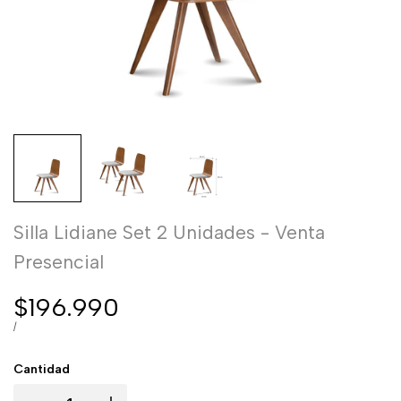
Silla Lidiane Set 2 Unidades - Venta
Presencial
Precio
$196.990
de
PRECIO
POR
/
POR
venta
UNIDAD
Cantidad