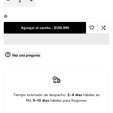
Disminuir
Aumentar
cantidad
cantidad
para
para
Agregar al carrito
-
$196,990
Agregar
Agreg
Silla
Silla
a
a
Lidiane
Lidiane
Haz una pregunta
la
comp
Set
Set
lista
2
2
de
Unidades
Unidades
deseos
-
-
Tiempo estimado de despacho:
2-4 días
hábiles en
RM,
5-10 días
hábiles para Regiones.
Venta
Venta