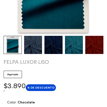
FELPA LUXOR LISO
Agotado
Precio
$3.890
% DE DESCUENTO
de
PRECIO
POR
/
POR
venta
UNIDAD
Color:
Chocolate