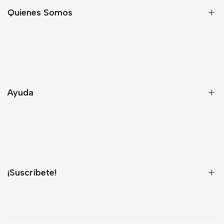
Quienes Somos
Nosotros
Asesoría
Contacto
Ayuda
Despacho
Términos y Condiciones
¿Quieres ser Distribuidor?
¡Suscríbete!
¡Regístrate para recibir información privilegiada sobre nuevos