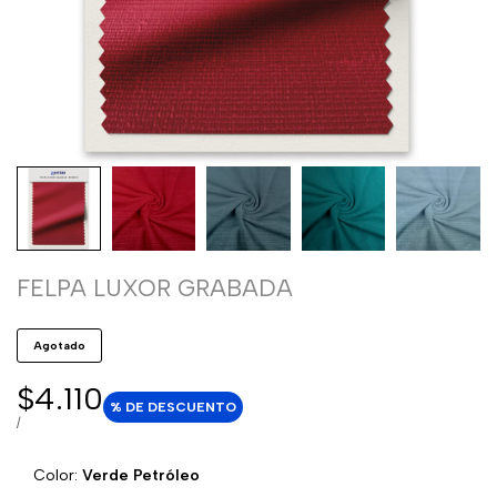
FELPA LUXOR GRABADA
Agotado
Precio
$4.110
% DE DESCUENTO
de
PRECIO
POR
/
POR
venta
UNIDAD
Color:
Verde Petróleo