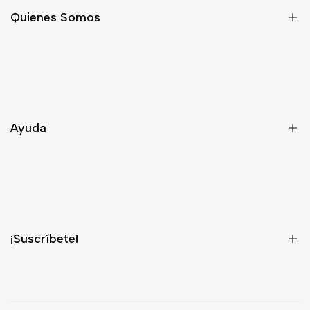
Quienes Somos
Nosotros
Asesoría
Contacto
Ayuda
Despacho
Términos y Condiciones
¿Quieres ser Distribuidor?
¡Suscríbete!
¡Regístrate para recibir información privilegiada sobre nuevos