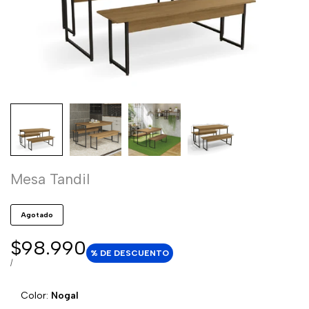
Mesa Tandil
Agotado
Precio
$98.990
% DE DESCUENTO
de
PRECIO
POR
/
POR
venta
UNIDAD
Color:
Nogal