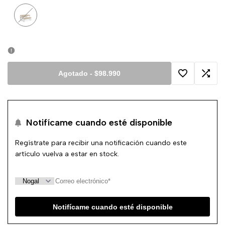
Variante
Nogal
agotada
Agotado
-
$98.990
Agregar
Agreg
a
a
Notifícame cuando esté disponible
la
comp
Regístrate para recibir una notificación cuando este
lista
artículo vuelva a estar en stock.
de
deseos
Notifícame cuando esté disponible