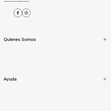
Facebook
Instagram
Quienes Somos
Nosotros
Asesoría
Contacto
Ayuda
Despacho
Términos y Condiciones