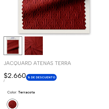
JACQUARD ATENAS TERRA
Precio
$2.660
% DE DESCUENTO
de
PRECIO
POR
/
POR
venta
UNIDAD
Color:
Terracota