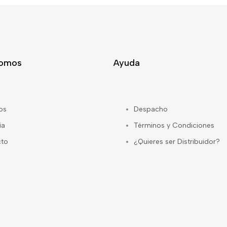
Somos
Ayuda
os
Despacho
ía
Términos y Condiciones
cto
¿Quieres ser Distribuidor?