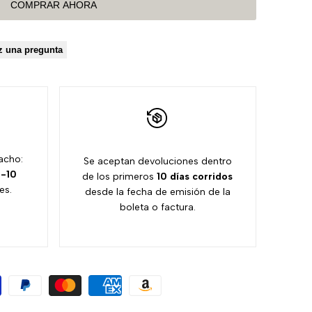
COMPRAR AHORA
a
a
la
comparación
z una pregunta
lista
de
deseos
acho:
Se aceptan devoluciones dentro
-10
de los primeros
10 días
corridos
es.
desde la fecha de emisión de la
boleta o factura.