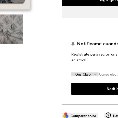
2.8
2.8
YBM0161
YBM0161
Notifícame cuando
Regístrate para recibir una
en stock.
Notif
Comparar color
Ha