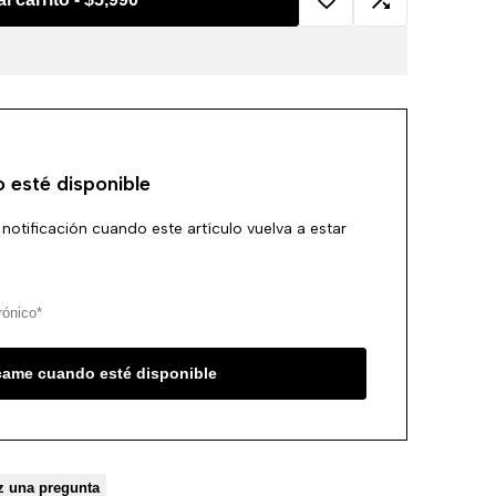
Agregar
Agregar
a
a
la
comparación
 esté disponible
lista
 notificación cuando este artículo vuelva a estar
de
deseos
ícame cuando esté disponible
z una pregunta