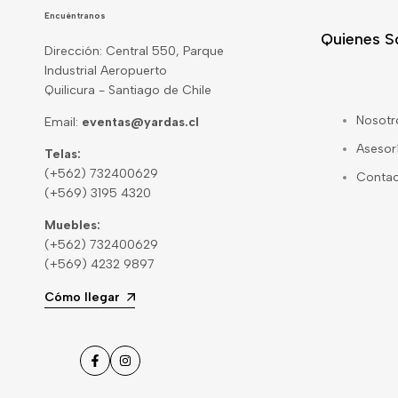
Encuéntranos
Quienes 
Dirección: Central 550, Parque
Industrial Aeropuerto
Quilicura - Santiago de Chile
Nosotr
Email:
eventas@yardas.cl
Asesor
Telas:
(+562) 732400629
Conta
(+569) 3195 4320
Muebles:
(+562) 732400629
(+569) 4232 9897
Cómo llegar
Facebook
Instagram