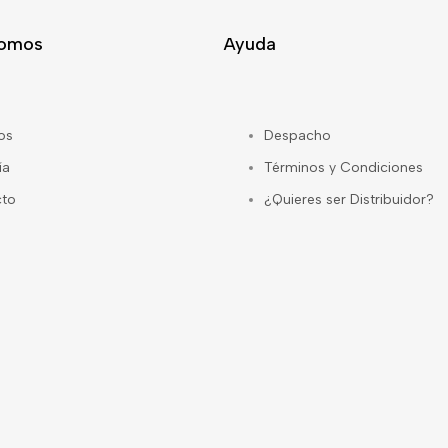
Somos
Ayuda
os
Despacho
ía
Términos y Condiciones
cto
¿Quieres ser Distribuidor?