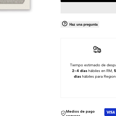
ESPAÑOL
ESPAÑOL
LONETA
LONETA
Haz una pregunta
ESTAMPADA
ESTAMPADA
/
/
ELLIE
ELLIE
Tiempo estimado de desp
C101
C101
2-4 días
hábiles en RM,
5
días
hábiles para Region
Medios de pago
seguros