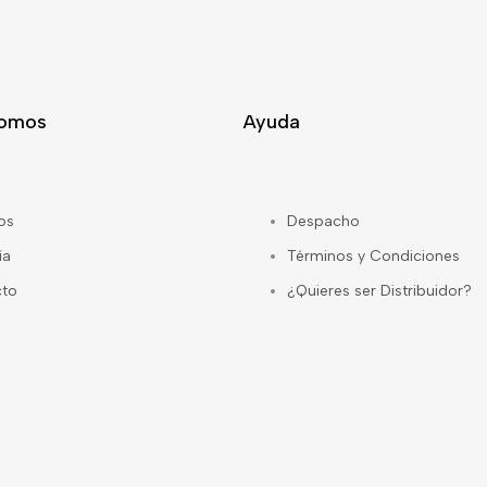
Somos
Ayuda
os
Despacho
ía
Términos y Condiciones
cto
¿Quieres ser Distribuidor?