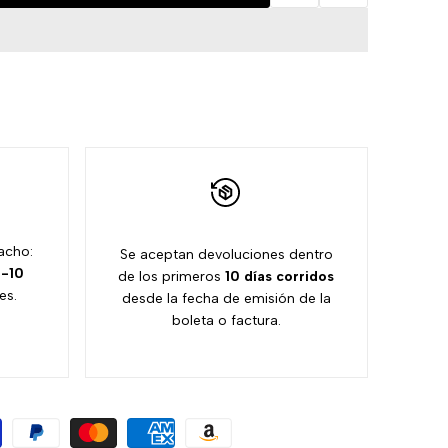
Agregar
Agregar
a
a
la
comparación
lista
de
acho:
deseos
Se aceptan devoluciones dentro
-10
de los primeros
10 días
corridos
es.
desde la fecha de emisión de la
boleta o factura.