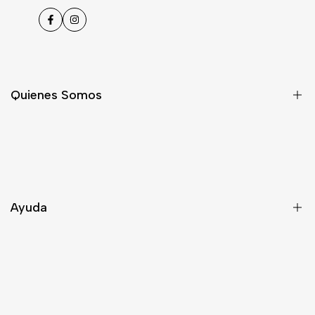
Facebook
Instagram
Quienes Somos
Nosotros
Asesoría
Contacto
Ayuda
Despacho
Términos y Condiciones
¿Quieres ser Distribuidor?