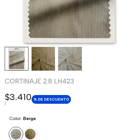
CORTINAJE 2.8 LH423
Precio
$3.410
% DE DESCUENTO
de
PRECIO
POR
/
POR
venta
UNIDAD
Color:
Beige