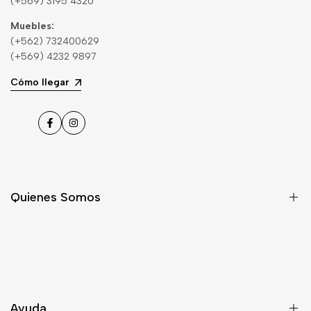
(+569) 3195 4320
Muebles:
(+562) 732400629
(+569) 4232 9897
Cómo llegar
Facebook
Instagram
Quienes Somos
Nosotros
Asesoría
Contacto
Ayuda