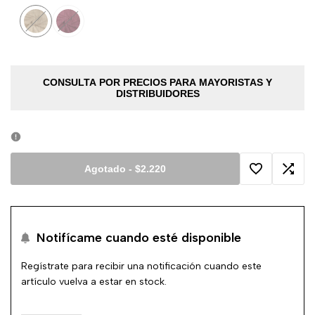
Variante
Beige
Variante
Obispo
agotada
agotada
CONSULTA POR PRECIOS PARA MAYORISTAS Y
DISTRIBUIDORES
Agotado
-
$2.220
Agregar
Agreg
a
a
Notifícame cuando esté disponible
la
comp
Regístrate para recibir una notificación cuando este
lista
artículo vuelva a estar en stock.
de