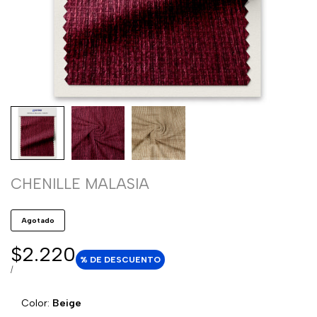
CHENILLE MALASIA
Agotado
Precio
$2.220
% DE DESCUENTO
de
PRECIO
POR
/
POR
venta
UNIDAD
Color:
Beige