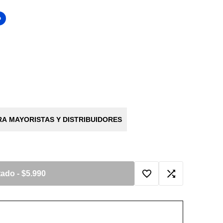
O
A MAYORISTAS Y DISTRIBUIDORES
tado
-
$5.990
Agregar
Agregar
a
a