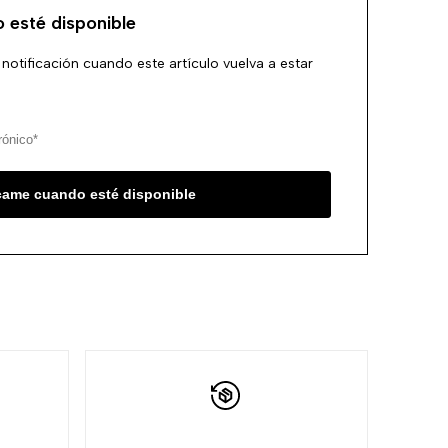
 esté disponible
la
comparación
 notificación cuando este artículo vuelva a estar
lista
de
deseos
ícame cuando esté disponible