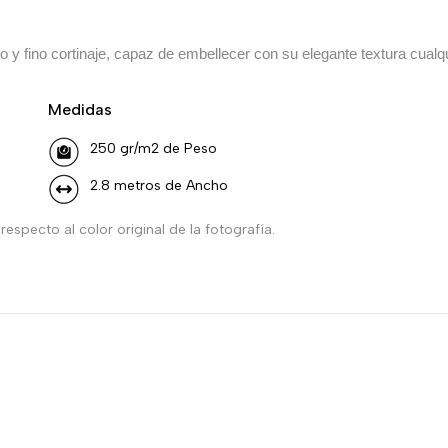
ello y fino cortinaje, capaz de embellecer con su elegante textura cualq
Medidas
250 gr/m2 de Peso
2.8 metros de Ancho
especto al color original de la fotografía.