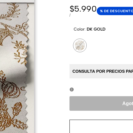
Precio
$5.990
% DE DESCUENT
de
PRECIO
POR
/
POR
venta
UNIDAD
Color:
DK GOLD
Variante
DK
agotada
GOLD
CONSULTA POR PRECIOS PAR
Ago