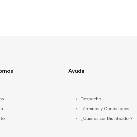
Somos
Ayuda
os
Despacho
ía
Términos y Condiciones
cto
¿Quieres ser Distribuidor?