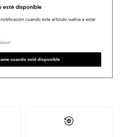
 esté disponible
la
comparación
 notificación cuando este artículo vuelva a estar
lista
de
deseos
ícame cuando esté disponible