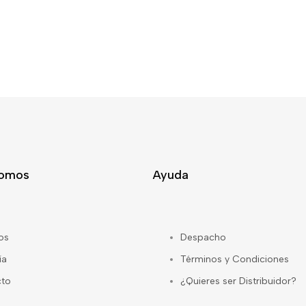
Somos
Ayuda
os
Despacho
ía
Términos y Condiciones
cto
¿Quieres ser Distribuidor?