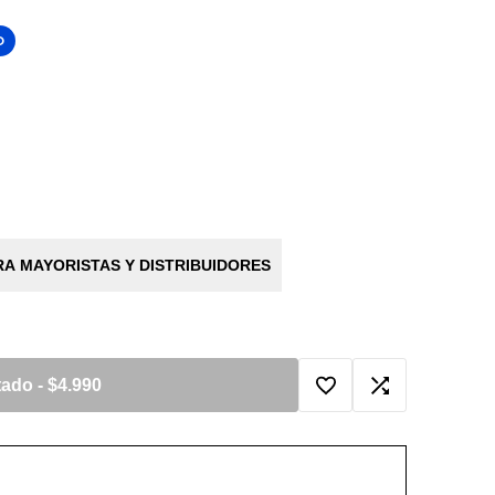
O
A MAYORISTAS Y DISTRIBUIDORES
tado
-
$4.990
Agregar
Agregar
a
a