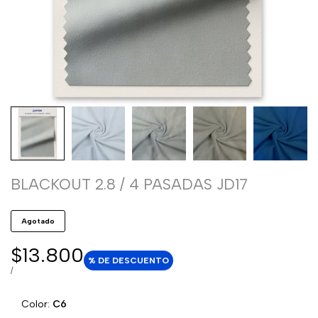
BLACKOUT 2.8 / 4 PASADAS JD17
Agotado
Precio
$13.800
% DE DESCUENTO
de
PRECIO
POR
/
POR
venta
UNIDAD
Color:
C6