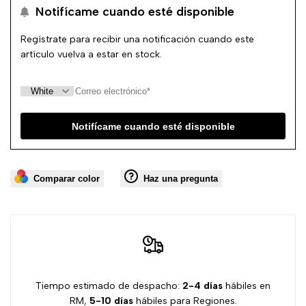
Notifícame cuando esté disponible
PASADAS
PASADAS
lista
Regístrate para recibir una notificación cuando este
JD17
JD17
de
artículo vuelva a estar en stock.
deseos
Notifícame cuando esté disponible
Comparar color
Haz una pregunta
Tiempo estimado de despacho:
2-4 días
hábiles en
RM,
5-10 días
hábiles para Regiones.