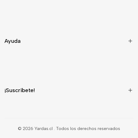
Nosotros
Asesoría
Contacto
Ayuda
Despacho
Términos y Condiciones
¿Quieres ser Distribuidor?
¡Suscríbete!
¡Regístrate para recibir información privilegiada sobre nuevos
productos, ventas, contenido exclusivo, eventos y mucho más!
© 2026
Yardas.cl
. Todos los derechos reservados