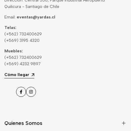
Dirección: Central 550, Parque Industrial Aeropuerto
Quilicura - Santiago de Chile
Email:
eventas@yardas.cl
Telas:
(+562) 732400629
(+569) 3195 4320
Muebles:
(+562) 732400629
(+569) 4232 9897
Cómo llegar
Facebook
Instagram
Quienes Somos