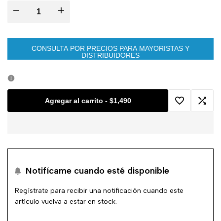
Disminuir
Aumentar
cantidad
cantidad
CONSULTA POR PRECIOS PARA MAYORISTAS Y
DISTRIBUIDORES
para
para
BISTRETCH
BISTRETCH
Agregar al carrito
-
$1,490
Agregar
Agreg
a
a
la
comp
Notifícame cuando esté disponible
lista
Regístrate para recibir una notificación cuando este
de
artículo vuelva a estar en stock.