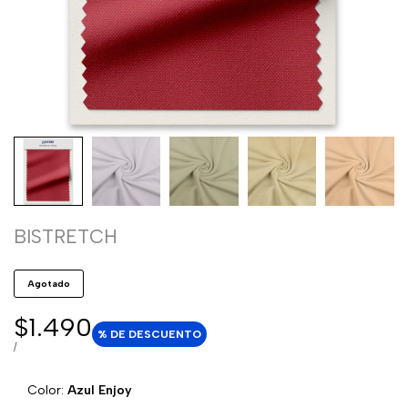
BISTRETCH
Agotado
Precio
$1.490
% DE DESCUENTO
de
PRECIO
POR
/
POR
venta
UNIDAD
Color:
Azul Enjoy