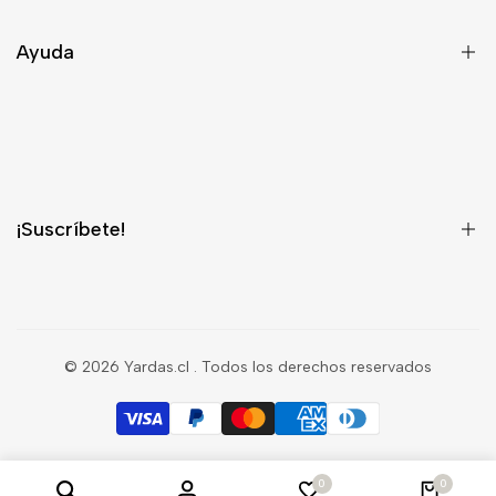
Contacto
Ayuda
Despacho
Términos y Condiciones
¿Quieres ser Distribuidor?
¡Suscríbete!
¡Regístrate para recibir información privilegiada sobre nuevos
productos, ventas, contenido exclusivo, eventos y mucho más!
© 2026
Yardas.cl
. Todos los derechos reservados
Suscríbete
0
0