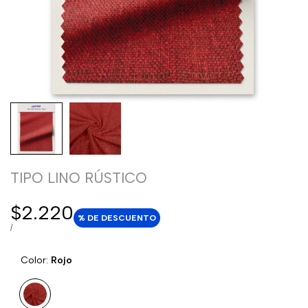
TIPO LINO RÚSTICO
Precio
$2.220
% DE DESCUENTO
de
PRECIO
POR
/
POR
venta
UNIDAD
Color:
Rojo