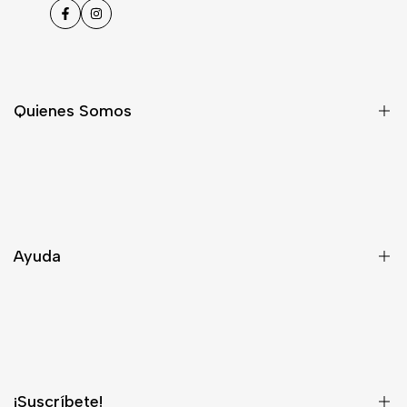
Facebook
Instagram
Quienes Somos
Nosotros
Asesoría
Contacto
Ayuda
Despacho
Términos y Condiciones
¿Quieres ser Distribuidor?
¡Suscríbete!