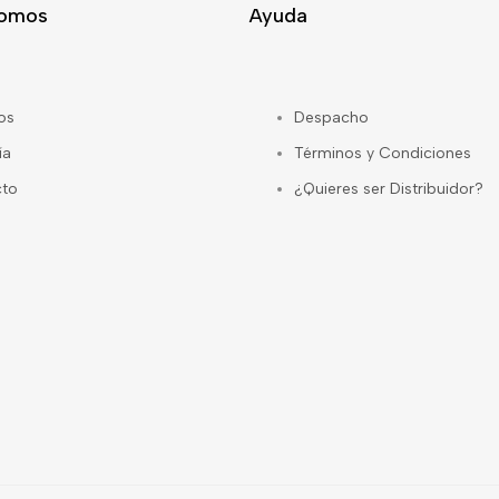
Somos
Ayuda
os
Despacho
ía
Términos y Condiciones
cto
¿Quieres ser Distribuidor?