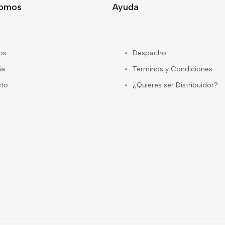
Somos
Ayuda
os
Despacho
ía
Términos y Condiciones
cto
¿Quieres ser Distribuidor?