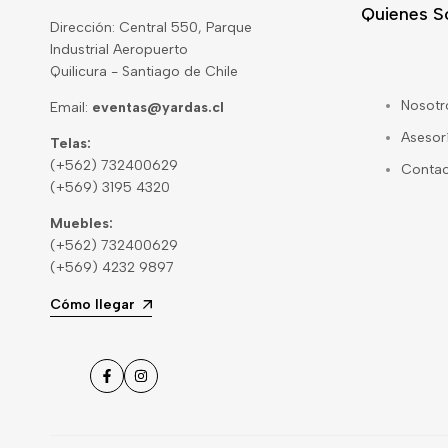
Quienes 
Dirección: Central 550, Parque
Industrial Aeropuerto
Quilicura - Santiago de Chile
Nosotr
Email:
eventas@yardas.cl
Asesor
Telas:
(+562) 732400629
Conta
(+569) 3195 4320
Muebles:
(+562) 732400629
(+569) 4232 9897
Cómo llegar
Facebook
Instagram