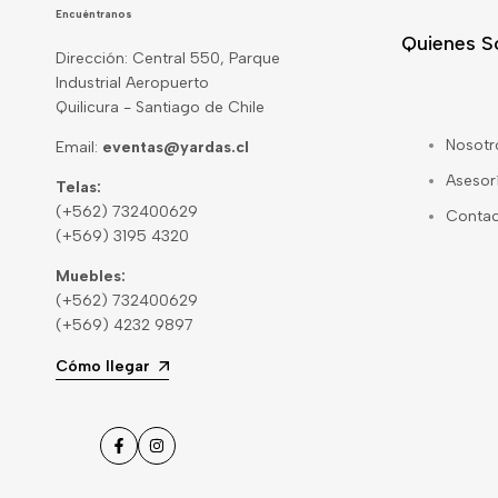
Encuéntranos
Quienes 
Dirección: Central 550, Parque
Industrial Aeropuerto
Quilicura - Santiago de Chile
Nosotr
Email:
eventas@yardas.cl
Asesor
Telas:
(+562) 732400629
Conta
(+569) 3195 4320
Muebles:
(+562) 732400629
(+569) 4232 9897
Cómo llegar
Facebook
Instagram