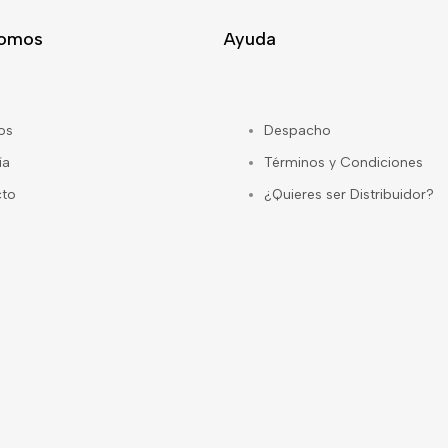
Somos
Ayuda
os
Despacho
ía
Términos y Condiciones
cto
¿Quieres ser Distribuidor?