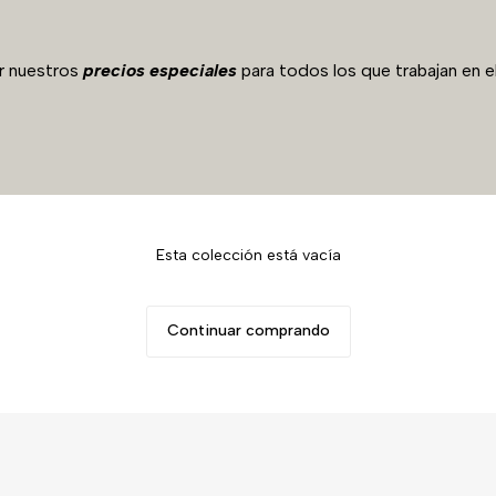
r nuestros
precios especiales
para todos los que trabajan en e
Esta colección está vacía
Continuar comprando